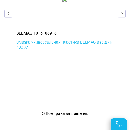
BELMAG 1016108918
BE
БмД
Смазка универсальная пластика BELMAG аэр ДиК
Сма
400мл
40
© Все права защищены.