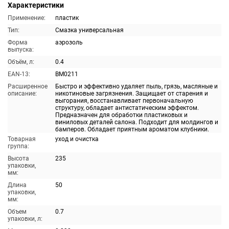
Характеристики
Применение:
пластик
Тип:
Смазка универсальная
Форма
аэрозоль
выпуска:
Объём, л:
0.4
EAN-13:
BM0211
Расширенное
Быстро и эффективно удаляет пыль, грязь, масляные и
описание:
никотиновые загрязнения. Защищает от старения и
выгорания, восстанавливает первоначальную
структуру, обладает антистатическим эффектом.
Предназначен для обработки пластиковых и
виниловых деталей салона. Подходит для молдингов и
бамперов. Обладает приятным ароматом клубники.
Товарная
уход и очистка
группа:
Высота
235
упаковки,
мм:
Длина
50
упаковки,
мм:
Объем
0.7
упаковки, л: