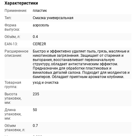
Характеристики
Применение:
пластик
Тип:
Смазка универсальная
Форма
аэрозоль
выпуска:
Объём, л:
0.4
EAN-13:
CERE2R
Расширенное
Быстро и эффективно удаляет пыль, грязь, масляные и
описание:
никотиновые загрязнения. Защищает от старения и
выгорания, восстанавливает первоначальную
структуру, обладает антистатическим эффектом.
Предназначен для обработки пластиковых и
виниловых деталей салона. Подходит для молдингов и
бамперов. Обладает приятным ароматом клубники.
Товарная
уход и очистка
группа:
Высота
235
упаковки,
мм:
Длина
50
упаковки,
мм:
Объем
0.7
упаковки, л: