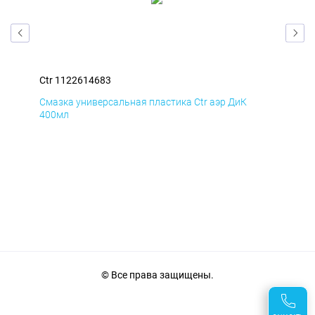
Ctr 1122614683
Ctr
Смазка универсальная пластика Ctr аэр ДиК
Сма
400мл
40
© Все права защищены.