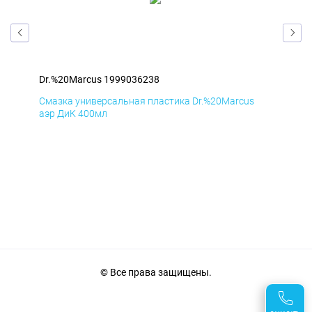
Dr.%20Marcus 1999036238
Dr.
Смазка универсальная пластика Dr.%20Marcus
Сма
аэр ДиК 400мл
аэр
© Все права защищены.