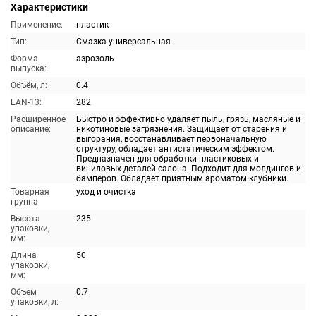
Характеристики
Применение:
пластик
Тип:
Смазка универсальная
Форма
аэрозоль
выпуска:
Объём, л:
0.4
EAN-13:
282
Расширенное
Быстро и эффективно удаляет пыль, грязь, масляные и
описание:
никотиновые загрязнения. Защищает от старения и
выгорания, восстанавливает первоначальную
структуру, обладает антистатическим эффектом.
Предназначен для обработки пластиковых и
виниловых деталей салона. Подходит для молдингов и
бамперов. Обладает приятным ароматом клубники.
Товарная
уход и очистка
группа:
Высота
235
упаковки,
мм:
Длина
50
упаковки,
мм:
Объем
0.7
упаковки, л: