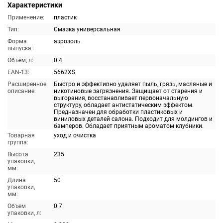
Характеристики
Применение:
пластик
Тип:
Смазка универсальная
Форма
аэрозоль
выпуска:
Объём, л:
0.4
EAN-13:
5662XS
Расширенное
Быстро и эффективно удаляет пыль, грязь, масляные и
описание:
никотиновые загрязнения. Защищает от старения и
выгорания, восстанавливает первоначальную
структуру, обладает антистатическим эффектом.
Предназначен для обработки пластиковых и
виниловых деталей салона. Подходит для молдингов и
бамперов. Обладает приятным ароматом клубники.
Товарная
уход и очистка
группа:
Высота
235
упаковки,
мм:
Длина
50
упаковки,
мм:
Объем
0.7
упаковки, л: