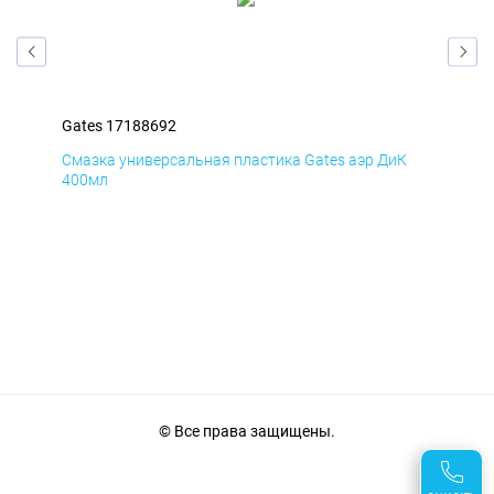
Gates 17188692
Gat
Д
Смазка универсальная пластика Gates аэр ДиК
Сма
400мл
40
© Все права защищены.