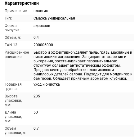
Характеристики
Применение:
пластик
Тип:
Смазка универсальная
Форма
аэрозоль
выпуска:
Объём, л:
0.4
EAN-13:
200006000
Расширенное
Быстро и эффективно удаляет пыль, грязь, масляные и
описание:
никотиновые загрязнения. Защищает от старения и
выгорания, восстанавливает первоначальную
структуру, обладает антистатическим эффектом.
Предназначен для обработки пластиковых и
виниловых деталей салона. Подходит для молдингов и
бамперов. Обладает приятным ароматом клубники.
Товарная
уход и очистка
группа:
Высота
235
упаковки,
мм:
Длина
50
упаковки,
мм:
Объем
0.7
упаковки, л: