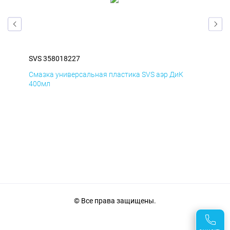
SVS 358018227
SVS
Смазка универсальная пластика SVS аэр ДиК
Сма
400мл
40
© Все права защищены.